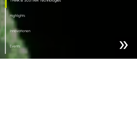
THiNK & SUSTAiN Technologies
Highlights
Innovationen
Events
WILLKOMMEN BEI SESOTEC
Driving Impact
Mit unseren intelligenten Lösungen zur
Fremdkörperdetektion, Materialsortierung und -analyse
helfen wir unseren Kunden, dass sich nachhaltige und
hochwertige Produktion für Mensch, Umwelt und
Industrie lohnt.