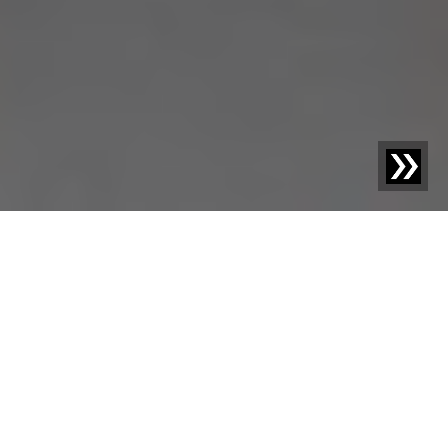
Ob auf LinkedIn, Facebook, Instagram, YouTube, Whats
App oder per Newsletter – hier findest du alle Wege, um
mit uns in Kontakt zu bleiben. Wähle deinen
Lieblingskanal und bleib immer up to date mit Insights,
News und Stories rund um Sesotec.