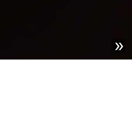
Unser Kompass für
faires und
verantwortungsbewus
stes Handeln