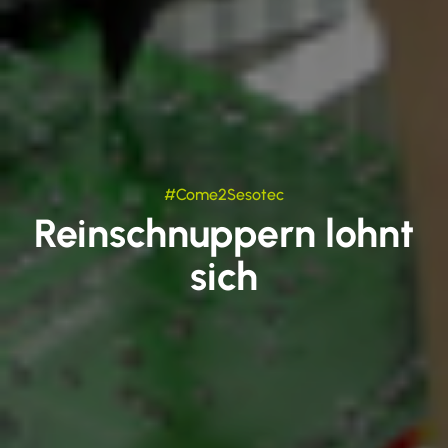
#Come2Sesotec
Reinschnuppern lohnt
sich