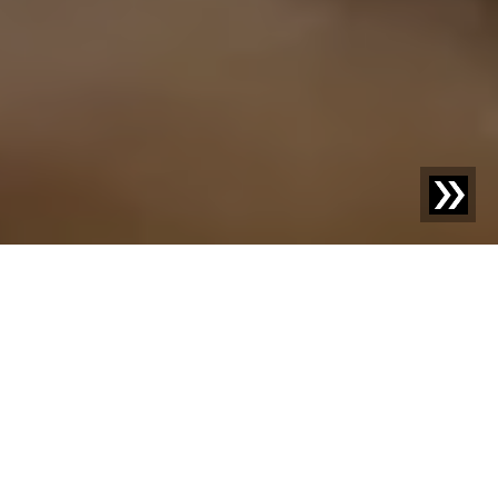
FUTTERMITTEL
Tierisch gute
Fremdkörpererkennun
g
In der Futtermittelproduktion geht es um die perfekte