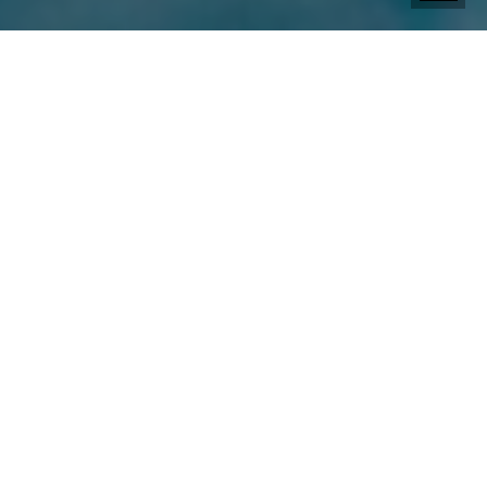
Blog | Blog-Beitrag |
Food Safety Audits: Was Sie bei
einer Zertifizierung erwartet
Audits zur Lebensmittelsicherheit sind ein
grundlegender Schritt auf dem Weg zu einer
Zertifizierung durch eine internationale Organisation
für Lebensmittelsicherheit wie BRC oder IFS. Hier
erfahren Sie, was Lebensmittelhersteller, die zum
ersten Mal eine Zertifizierung anstreben, über den
Auditprozess wissen müssen.
Die Zertifizierung der Lebensmittelsicherheit durch Dritte
wird immer mehr zu einer Notwendigkeit für
Lebensmittelhersteller, die auf internationaler Ebene