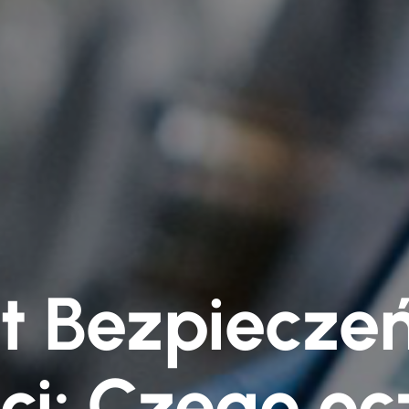
t Bezpiecze
i: Czego o