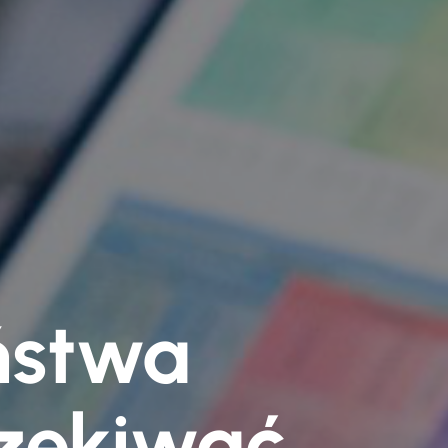
ństwa
czekiwać