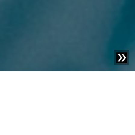
Blog | Blogbericht |
Food Safety Audits: Wat u kunt
verwachten bij een certificering
Voedselveiligheidsaudits zijn een essentiële stap
richting certificering door een internationale
voedselveiligheidsorganisatie zoals BRC of IFS. Ontdek