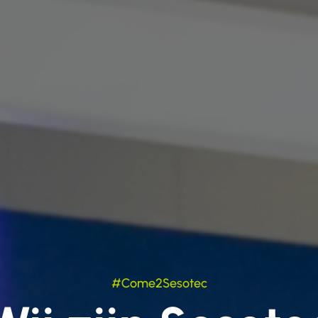
#Come2Sesotec