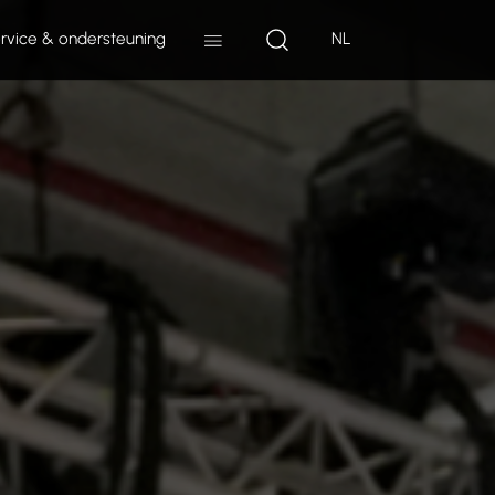
rvice & ondersteuning
NL