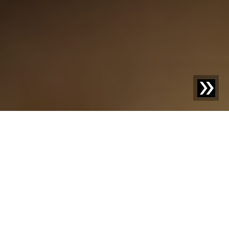
VREEMDLICHAAMDETECTIE VOOR SNACKS, KOEKJES EN
CRACKERS
Onbezorgd
snackplezier
Of het nu gaat om knapperige crackers, zachte koekjes
of hartige snacks – kwaliteit en veiligheid moeten bij de