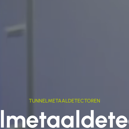
TUNNELMETAALDETECTOREN
lmetaaldete