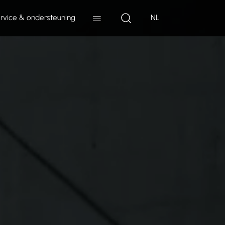
rvice & ondersteuning
NL