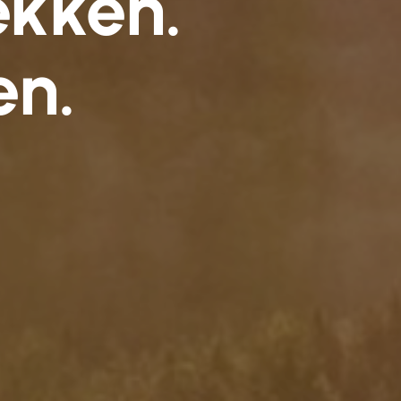
kken.
en.