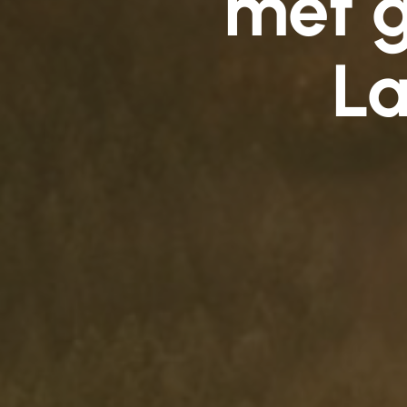
met 
La