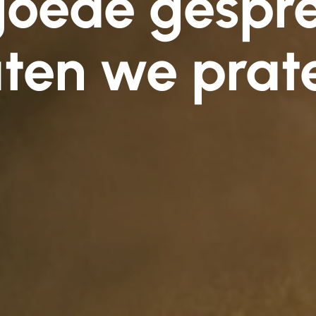
goede gespre
ten we prat