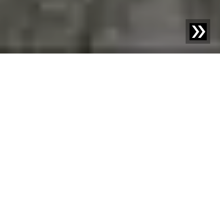
PRODUCTINSPECTIE VOOR MAAL- EN
SCHILMOLENPRODUCTEN
Geen greintje risico
Maal- en schilmolens verwerken graan en vormen zo
een cruciaal onderdeel van de wereldwijde
voedselvoorziening. Het draait om het creëren van een
hoogwaardige basis voor de verdere verwerking van
graanproducten. Sesotec detectiesystemen zijn
afgestemd op de specifieke eisen van de molenindustrie
en bieden betrouwbare detectie van vreemde
voorwerpen zonder productieonderbrekingen.