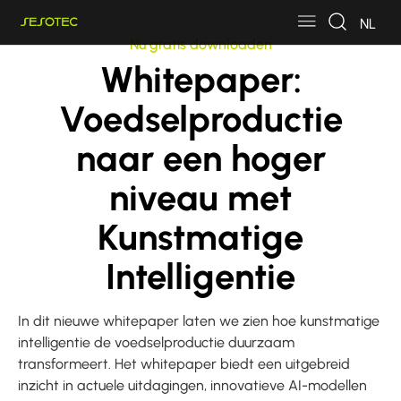
Skip to main content
Skip to page footer
NL
Nu gratis downloaden
Whitepaper:
Voedselproductie
naar een hoger
niveau met
Kunstmatige
Intelligentie
In dit nieuwe whitepaper laten we zien hoe kunstmatige
intelligentie de voedselproductie duurzaam
transformeert. Het whitepaper biedt een uitgebreid
inzicht in actuele uitdagingen, innovatieve AI-modellen