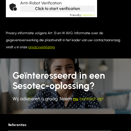
Anti-Robot Verification
Click to start verification
Friendly
Captcha ⇗
Privacy-informatie volgens Art. 13 en 14 AVG: Informatie over de
gegevensverwerking die plaatsvindt in het kader van uw contactaanvraag
vindt u in onze
privacyverklaring
.
Geïnteresseerd in een
Sesotec-oplossing?
Wij adviseren u graag. Neem
nu
contact op!
Referenties