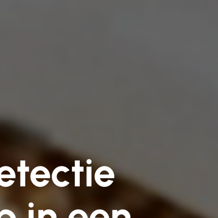
tectie
p in een