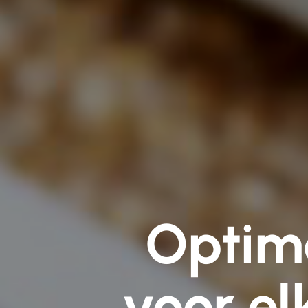
Optim
voor el