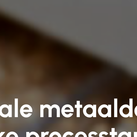
ale metaalde
ke processta