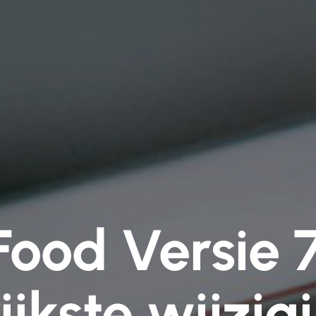
Food Versie 
ijkste wijzig