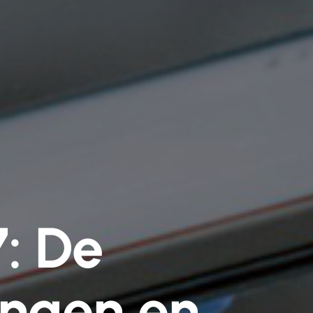
7: De
ingen en