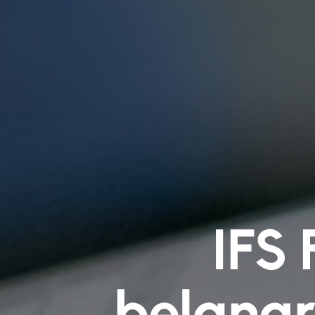
IFS 
belangr