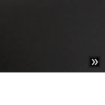
Blog | Articolo del blog |
IFS Food Version 7: Le
principali modifiche e aggiornamenti