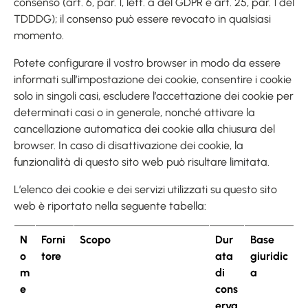
consenso (art. 6, par. 1, lett. a del GDPR e art. 25, par. 1 del
TDDDG); il consenso può essere revocato in qualsiasi
momento.
Potete configurare il vostro browser in modo da essere
informati sull’impostazione dei cookie, consentire i cookie
solo in singoli casi, escludere l’accettazione dei cookie per
determinati casi o in generale, nonché attivare la
cancellazione automatica dei cookie alla chiusura del
browser. In caso di disattivazione dei cookie, la
funzionalità di questo sito web può risultare limitata.
L’elenco dei cookie e dei servizi utilizzati su questo sito
web è riportato nella seguente tabella:
N
Forni
Scopo
Dur
Base
o
tore
ata
giuridic
m
di
a
e
cons
erva