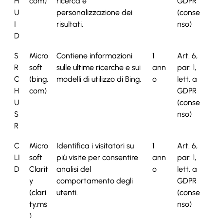
H
com)
ricerca e
GDPR
U
personalizzazione dei
(conse
I
risultati.
nso)
D
S
Micro
Contiene informazioni
1
Art. 6,
R
soft
sulle ultime ricerche e sui
ann
par. 1,
C
(bing.
modelli di utilizzo di Bing.
o
lett. a
H
com)
GDPR
U
(conse
S
nso)
R
C
Micro
Identifica i visitatori su
1
Art. 6,
LI
soft
più visite per consentire
ann
par. 1,
D
Clarit
analisi del
o
lett. a
y
comportamento degli
GDPR
(clari
utenti.
(conse
ty.ms
nso)
)