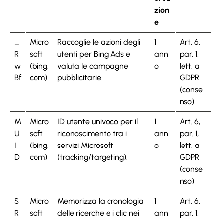
zion
e
_
Micro
Raccoglie le azioni degli
1
Art. 6,
R
soft
utenti per Bing Ads e
ann
par. 1,
w
(bing.
valuta le campagne
o
lett. a
Bf
com)
pubblicitarie.
GDPR
(conse
nso)
M
Micro
ID utente univoco per il
1
Art. 6,
U
soft
riconoscimento tra i
ann
par. 1,
I
(bing.
servizi Microsoft
o
lett. a
D
com)
(tracking/targeting).
GDPR
(conse
nso)
S
Micro
Memorizza la cronologia
1
Art. 6,
R
soft
delle ricerche e i clic nei
ann
par. 1,