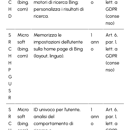
C
(bing.
motori di ricerca Bing;
o
lett. a
H
com)
personalizza i risultati di
GDPR
D
ricerca.
(conse
nso)
S
Micro
Memorizza le
1
Art. 6,
R
soft
impostazioni dell’utente
ann
par. 1,
C
(bing.
sulla home page di Bing
o
lett. a
H
com)
(layout, lingua).
GDPR
H
(conse
P
nso)
G
U
S
R
S
Micro
ID univoco per l’utente,
1
Art. 6,
R
soft
analisi del
ann
par. 1,
C
(bing.
comportamento di
o
lett. a