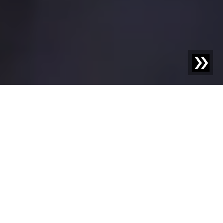
Guidiamo la Purezza
Canali caldi ostruiti, viti dell'estrusore danneggiate o
lame rotte nei trituratori: le contaminazioni metalliche
causano numerosi problemi nella lavorazione delle
materie plastiche. Abbiamo i rilevatori di corpi estranei
ideali per individuare ed espellere i metalli, prevenendo
così danni alle macchine e interruzioni della produzione.
In questo modo, non solo migliorate la qualità del