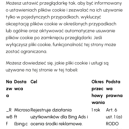
Możesz ustawić przeglądarkę tak, aby być informowany
o ustawieniach plików cookie i zezwalać na ich używanie
tylko w pojedynczych przypadkach, wykluczyć
akceptację plików cookie w określonych przypadkach
lub ogólnie oraz aktywować automatyczne usuwanie
plików cookie po zamknięciu przeglądarki. Jeśli
wyłączysz pliki cookie, funkcjonalność tej strony może
zostać ograniczona.
Możesz dowiedzieć się, jakie pliki cookie i usługi są
używane na tej stronie w tej tabeli:
Na
Dosta
Cel
Okres
Podsta
zw
wca
przec
wa
a
howy
prawna
wania
_R
Microso
Rejestruje działania
1 rok
Art. 6
wB
ft
użytkowników dla Bing Ads i
ust. 1 (a)
f
(bing.c
ocenia środki reklamowe.
RODO