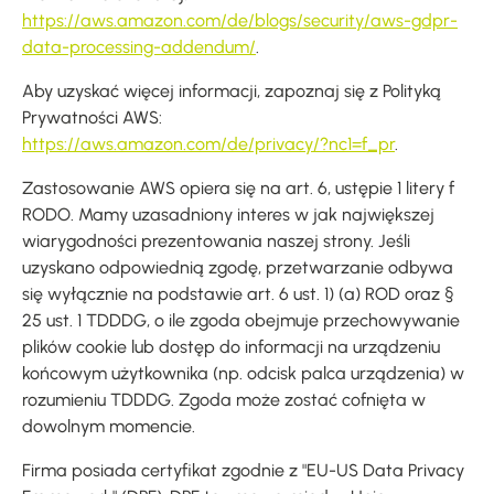
https://aws.amazon.com/de/blogs/security/aws-gdpr-
data-processing-addendum/
.
Aby uzyskać więcej informacji, zapoznaj się z Polityką
Prywatności AWS:
https://aws.amazon.com/de/privacy/?nc1=f_pr
.
Zastosowanie AWS opiera się na art. 6, ustępie 1 litery f
RODO. Mamy uzasadniony interes w jak największej
wiarygodności prezentowania naszej strony. Jeśli
uzyskano odpowiednią zgodę, przetwarzanie odbywa
się wyłącznie na podstawie art. 6 ust. 1) (a) ROD oraz §
25 ust. 1 TDDDG, o ile zgoda obejmuje przechowywanie
plików cookie lub dostęp do informacji na urządzeniu
końcowym użytkownika (np. odcisk palca urządzenia) w
rozumieniu TDDDG. Zgoda może zostać cofnięta w
dowolnym momencie.
Firma posiada certyfikat zgodnie z "EU-US Data Privacy