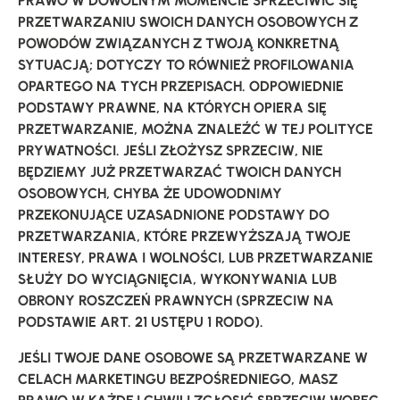
PRAWO W DOWOLNYM MOMENCIE SPRZECIWIĆ SIĘ
PRZETWARZANIU SWOICH DANYCH OSOBOWYCH Z
POWODÓW ZWIĄZANYCH Z TWOJĄ KONKRETNĄ
SYTUACJĄ; DOTYCZY TO RÓWNIEŻ PROFILOWANIA
OPARTEGO NA TYCH PRZEPISACH. ODPOWIEDNIE
PODSTAWY PRAWNE, NA KTÓRYCH OPIERA SIĘ
PRZETWARZANIE, MOŻNA ZNALEŹĆ W TEJ POLITYCE
PRYWATNOŚCI. JEŚLI ZŁOŻYSZ SPRZECIW, NIE
BĘDZIEMY JUŻ PRZETWARZAĆ TWOICH DANYCH
OSOBOWYCH, CHYBA ŻE UDOWODNIMY
PRZEKONUJĄCE UZASADNIONE PODSTAWY DO
PRZETWARZANIA, KTÓRE PRZEWYŻSZAJĄ TWOJE
INTERESY, PRAWA I WOLNOŚCI, LUB PRZETWARZANIE
SŁUŻY DO WYCIĄGNIĘCIA, WYKONYWANIA LUB
OBRONY ROSZCZEŃ PRAWNYCH (SPRZECIW NA
PODSTAWIE ART. 21 USTĘPU 1 RODO).
JEŚLI TWOJE DANE OSOBOWE SĄ PRZETWARZANE W
CELACH MARKETINGU BEZPOŚREDNIEGO, MASZ