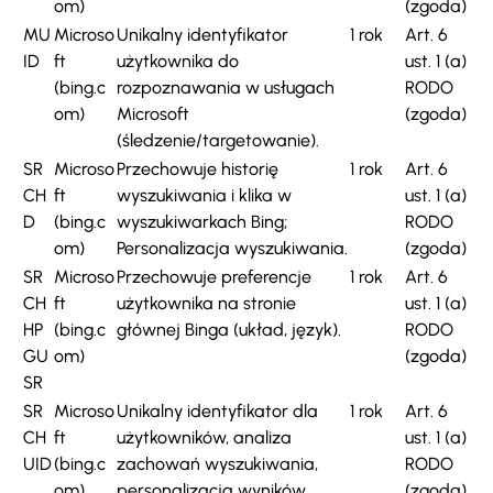
om)
(zgoda)
MU
Microso
Unikalny identyfikator
1 rok
Art. 6
ID
ft
użytkownika do
ust. 1 (a)
(bing.c
rozpoznawania w usługach
RODO
om)
Microsoft
(zgoda)
(śledzenie/targetowanie).
SR
Microso
Przechowuje historię
1 rok
Art. 6
CH
ft
wyszukiwania i klika w
ust. 1 (a)
D
(bing.c
wyszukiwarkach Bing;
RODO
om)
Personalizacja wyszukiwania.
(zgoda)
SR
Microso
Przechowuje preferencje
1 rok
Art. 6
CH
ft
użytkownika na stronie
ust. 1 (a)
HP
(bing.c
głównej Binga (układ, język).
RODO
GU
om)
(zgoda)
SR
SR
Microso
Unikalny identyfikator dla
1 rok
Art. 6
CH
ft
użytkowników, analiza
ust. 1 (a)
UID
(bing.c
zachowań wyszukiwania,
RODO
om)
personalizacja wyników.
(zgoda)