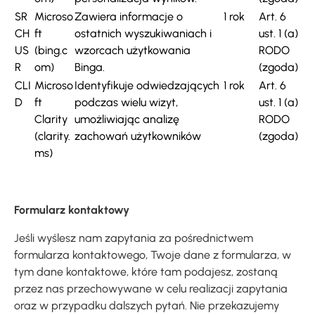
SR
Microso
Zawiera informacje o
1 rok
Art. 6
CH
ft
ostatnich wyszukiwaniach i
ust. 1 (a)
US
(bing.c
wzorcach użytkowania
RODO
R
om)
Binga.
(zgoda)
CLI
Microso
Identyfikuje odwiedzających
1 rok
Art. 6
D
ft
podczas wielu wizyt,
ust. 1 (a)
Clarity
umożliwiając analizę
RODO
(clarity.
zachowań użytkowników
(zgoda)
ms)
Formularz kontaktowy
Jeśli wyślesz nam zapytania za pośrednictwem
formularza kontaktowego, Twoje dane z formularza, w
tym dane kontaktowe, które tam podajesz, zostaną
przez nas przechowywane w celu realizacji zapytania
oraz w przypadku dalszych pytań. Nie przekazujemy