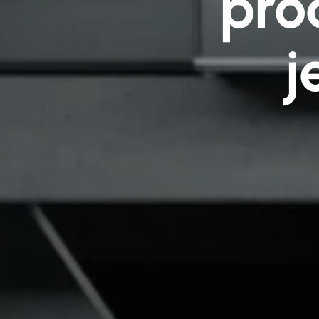
pro
j