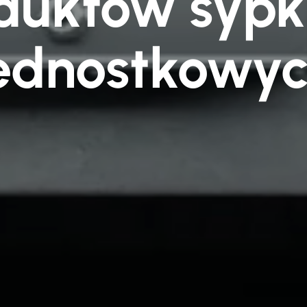
duktów sypki
ednostkowy