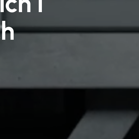
ch i
ch