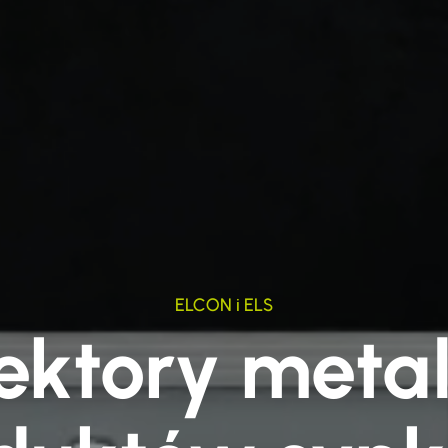
ELCON i ELS
ektory metal