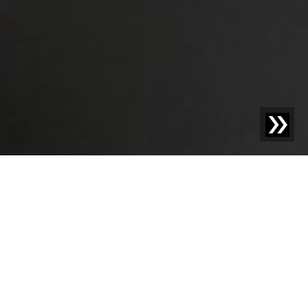
Blog | Wpis na blogu |
IFS Food Wersja 7:
Najważniejsze zmiany i aktualizacje
W marcu 2021 wchodzi w życie wersja 7 IFS
(International Food Standard). Zmiany te zapewniają
większą przejrzystość i zwięzłość, jednocześnie
zmniejszając wymagania dotyczące dokumentacji.