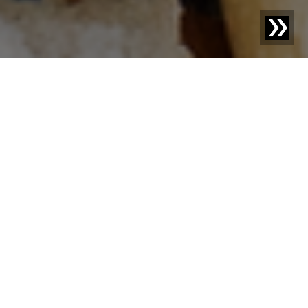
Blog | Blog-Beitrag |
Wie innovative Technologie hilft,
Lebens­mittel­verschwendung zu minimieren
Fast eine Billion Euro jährlich: Das ist der Wert an
Lebensmitteln, die weltweit produziert, aber nicht
gegessen werden. Etwa ein Fünftel dieser großen
Menge an Nahrungsmitteln wird bereits bei der
Verarbeitung und Produktion verschwendet.
Wenngleich Lebensmittelhersteller finanziellen und
ethischen Anreizen folgen, um die Verschwendung von
Lebensmitteln zu reduzieren, ist es eine
Herausforderung diese Bemühungen mit den strengen
Regularien zur Lebensmittelsicherheit in Einklang zu