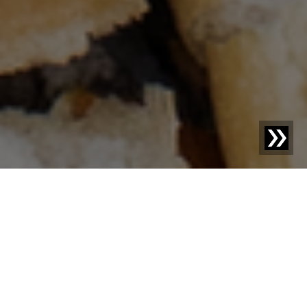
Blog | Blogbericht |
Hoe innovatieve technologie
voedselverspilling minimaliseert
Bijna een biljoen euro per jaar: dat is de waarde van
voedsel dat wereldwijd wordt geproduceerd maar niet
geconsumeerd. Ongeveer een vijfde van deze enorme