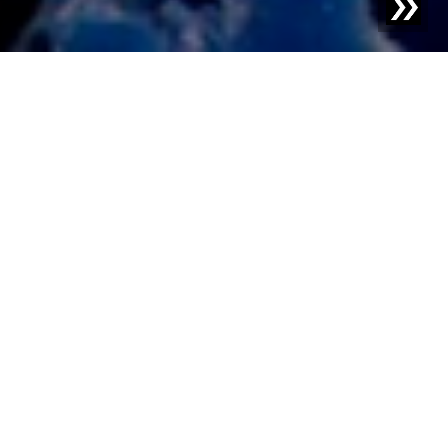
Blog | Blog-Beitrag |
Wie die Vorsortierung von
Mahlgütern zur profitablen und hocheffizienten
Kunststoffverarbeitung beiträgt
In der kunststoffverarbeitenden Industrie sprechen viele
Gründe dafür, Rezyklat zu verwenden und damit den
Kunststoffkreislauf zu schließen. Wie alle gebrauchten
Kunststoffe müssen auch Mahlgüter so rein wie möglich
sein, damit das Material als Sekundärrohstoff genutzt
werden kann. Technologien für die Materialsortierung
und Fremdkörperdetektion spielen bei der Beseitigung
von Verunreinigungen eine entscheidende Rolle:
Fremdkörper wie Metalle, unterschiedliche Farben und
Kunststoffarten, müssen effizient und zuverlässig in