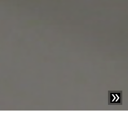
Blog | Case Study |
Röntgen­inspektions­systeme
sichern die Qualität der MANNER Produkte