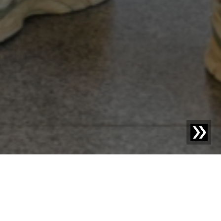
Blog | News |
Maschinenbau trifft KI: Sesotec &
WeSort.AI