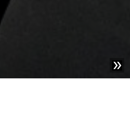
Blog | News |
Erfolgreicher Auftakt der Sesotec Food
Safety Event-Reihe
Mit einem erfolgreichen Event in seinem Showroom in
Dorsten hat Sesotec am 11. März 2025 den Startschuss