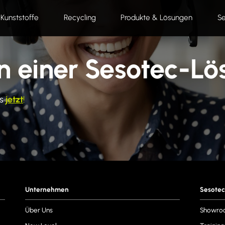
Kunststoffe
Recycling
Produkte & Lösungen
Se
an einer Sesotec-L
s
jetzt
!
Unternehmen
Sesotec
Über Uns
Showro