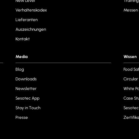
New Level
Trainin
Verhaltenskodex
Messen 
Lieferanten
Auszeichnungen
Kontakt
Media
Wissen
Blog
Food Sa
Downloads
Circula
Newsletter
White P
Sesotec App
Case St
Stay in Touch
Sesotec
Presse
Zertifik