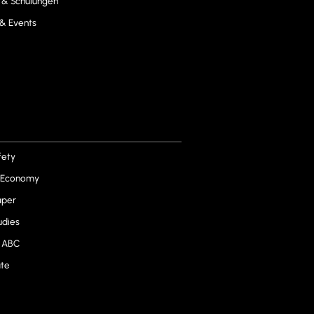
g & Schulungen
& Events
fety
r Economy
aper
udies
 ABC
ate