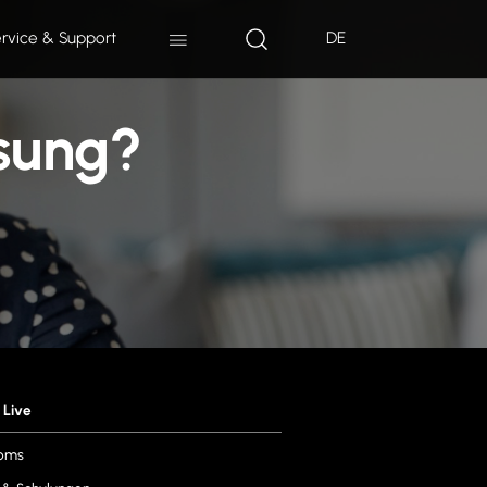
rvice & Support
DE
ösung?
 Live
oms