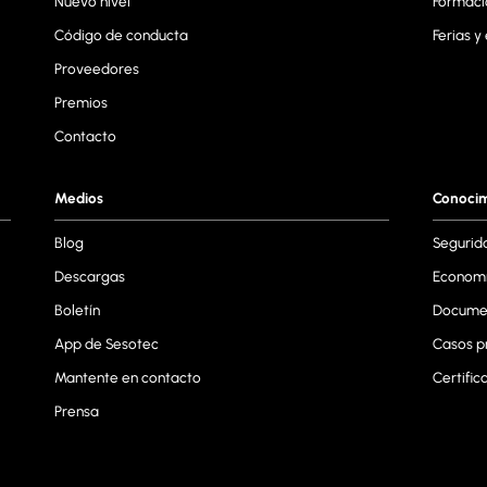
Nuevo nivel
Formaci
Código de conducta
Ferias y
Proveedores
Premios
Contacto
Medios
Conoci
Blog
Segurid
Descargas
Economí
Boletín
Documen
App de Sesotec
Casos p
Mantente en contacto
Certific
Prensa