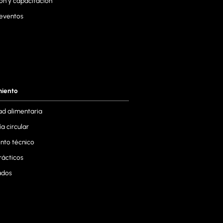
ón y capacitación
 eventos
miento
ad alimentaria
a circular
to técnico
rácticos
ados