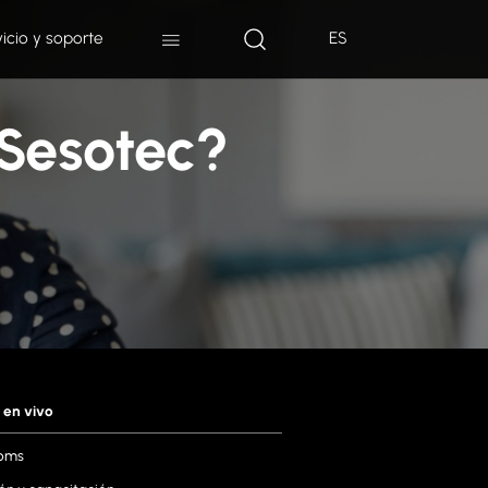
vicio y soporte
ES
 Sesotec?
 en vivo
oms