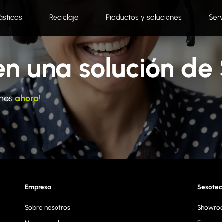
ásticos
Reciclaje
Productos y soluciones
Ser
en una solución de
anos
ahora
!
Empresa
Sesotec
Sobre nosotros
Showro