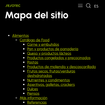
Skip to main content
Skip to page footer
ES
Mapa del sitio
Alimentos
Catálogo de Food
Carne y embutidos
Pan y productos de panadería
Queso y productos lácteos
Productos congelados y precocinados
Pastas
Productos de molienda y descascarillado
Frutos secos, frutas/verduras
deshidratadas
Nutrientes y condimentos
Aperitivos, galletas, crackers
Dulces
Piensos
Más información
Referencias