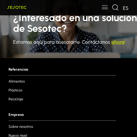
Skip to main content
Skip to page footer
ES
¿Interesado en una solución
de Sesotec?
Estamos aquí para asesorarte. Contáctanos
ahora
!
Referencias
Alimentos
Plásticos
Reciclaje
Empresa
Sobre nosotros
Nuevo nivel