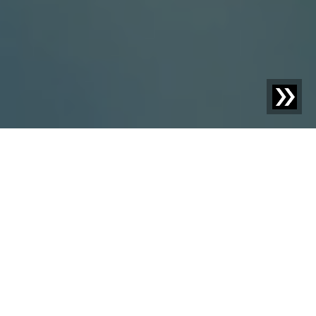
DETECCIÓN DE CUERPOS EXTRAÑOS EN LA INDUSTRIA
QUÍMICA
Para que su química
sea perfecta
La industria química abarca una amplia gama de
procesos de fabricación, desde detergentes y
tensioactivos hasta silicatos. Los sistemas de detección