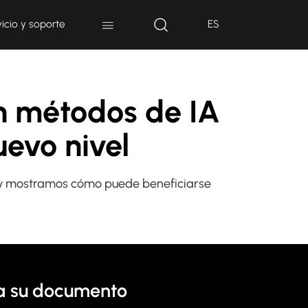
vicio y soporte
ES
on métodos de IA
nuevo nivel
ión y mostramos cómo puede beneficiarse
a su documento