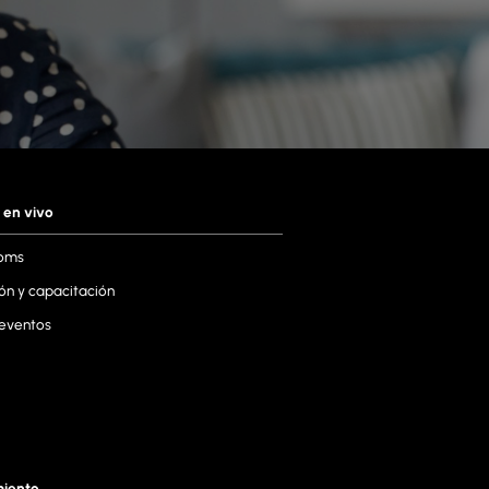
 en vivo
oms
ón y capacitación
 eventos
miento