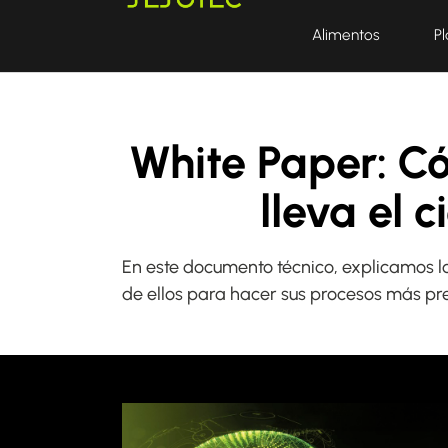
Skip to main content
Skip to page footer
Alimentos
Pl
White Paper: Có
lleva el c
En este documento técnico, explicamos lo
de ellos para hacer sus procesos más prec