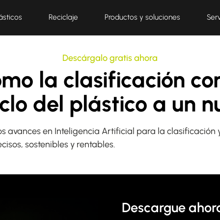
ásticos
Reciclaje
Productos y soluciones
Ser
Descárgalo gratis ahora
mo la clasificación c
iclo del plástico a un 
s avances en Inteligencia Artificial para la clasificac
isos, sostenibles y rentables.
Descargue ahor