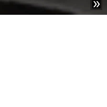
TECNOLOGÍA DE CLASIFICACIÓN PARA RESIDUOS
DOMÉSTICOS
Más que residuos
Cada año, los hogares alemanes generan alrededor de
38 millones de toneladas de residuos. En esta enorme
montaña de basura se encuentran materias primas
valiosas que pueden ser separadas, recicladas y
transformadas en nuevos productos de alta calidad.
Sesotec desarrolla sistemas innovadores de clasificación
de residuos para centros de clasificación y empresas de
reciclaje, con el fin de dividir los flujos de materiales
mixtos en fracciones uniformes y eliminar impurezas.