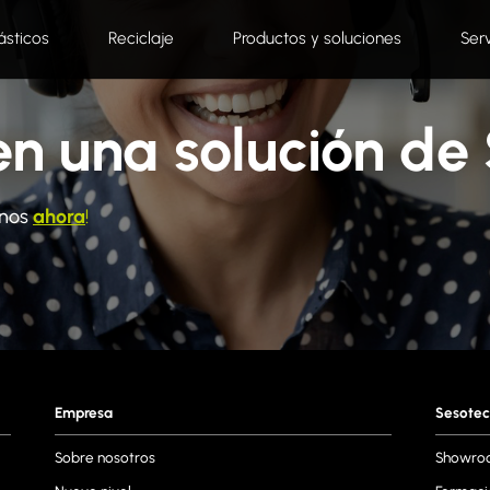
ásticos
Reciclaje
Productos y soluciones
Ser
en una solución de
anos
ahora
!
Empresa
Sesotec
Sobre nosotros
Showro