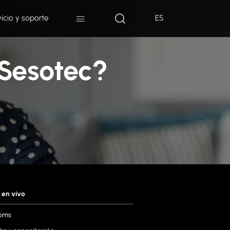
vicio y soporte
ES
 Sesotec?
 en vivo
oms