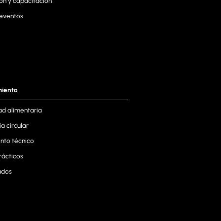
ón y capacitación
 eventos
miento
ad alimentaria
a circular
to técnico
rácticos
ados