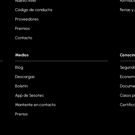
Nuevo nivel
Formaci
Código de conducta
Ferias y
Proveedores
Premios
Contacto
Medios
Conoci
Blog
Segurid
Descargas
Economí
Boletín
Documen
App de Sesotec
Casos p
Mantente en contacto
Certific
Prensa