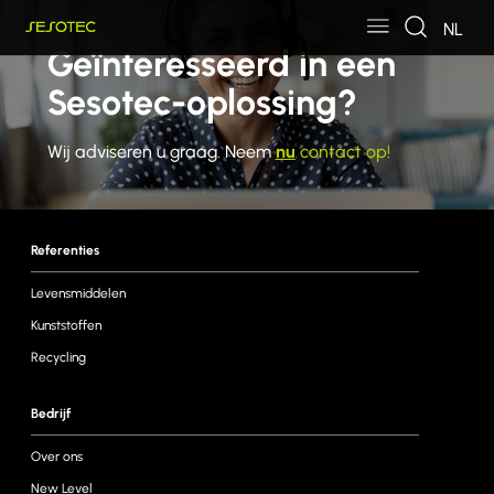
Skip to main content
Skip to page footer
NL
Geïnteresseerd in een
Sesotec-oplossing?
Wij adviseren u graag. Neem
nu
contact op!
Referenties
Levensmiddelen
Kunststoffen
Recycling
Bedrijf
Over ons
New Level