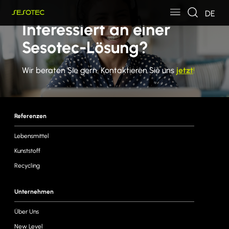
Skip to main content
Skip to page footer
DE
Interessiert an einer
Sesotec-Lösung?
Wir beraten Sie gern. Kontaktieren Sie uns
jetzt
!
Referenzen
Lebensmittel
Kunststoff
Recycling
Unternehmen
Über Uns
New Level