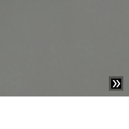
Blog | Blogbericht |
Inzet van röntgenapparatuur in de
voedingsindustrie