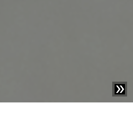
Blog | Blogbericht |
6 Prioriteiten bij het kiezen van een
röntgensysteem voor voedingsmiddelen