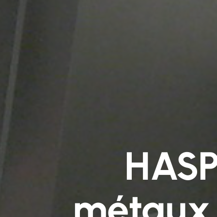
HASPE
métaux p