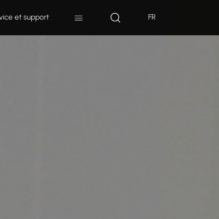
vice et support
FR