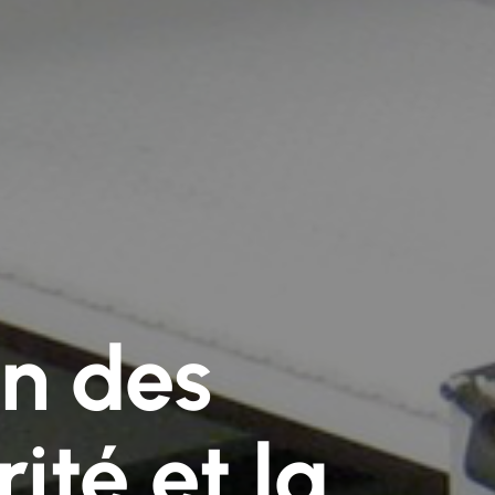
on des
ité et la