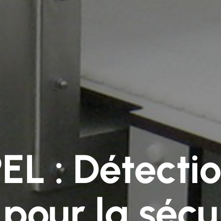
L : Détecti
our la sécur