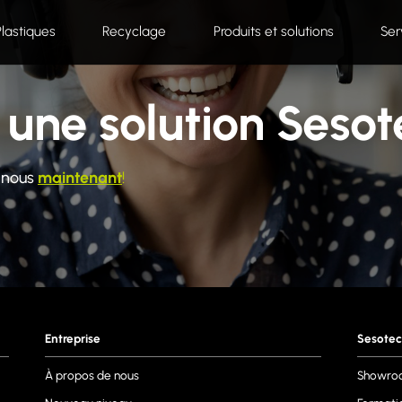
Plastiques
Recyclage
Produits et solutions
Ser
 une solution Seso
-nous
maintenant
!
Entreprise
Sesotec
À propos de nous
Showro