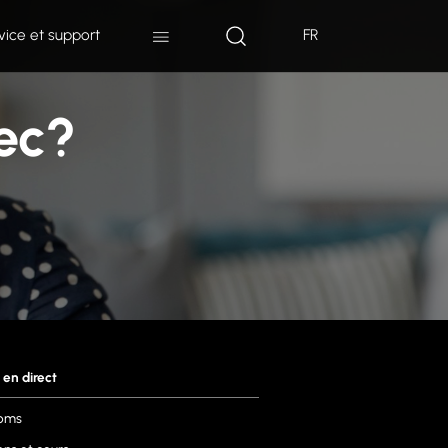
vice et support
FR
tec?
 en direct
oms