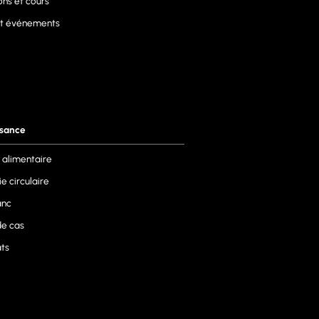
ons et cours
et événements
ssance
 alimentaire
e circulaire
anc
de cas
ats