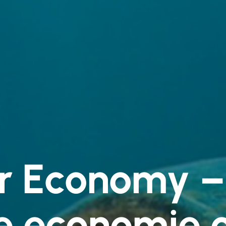
ar Economy –
re economie 