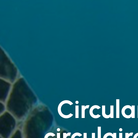
Circul
circulai