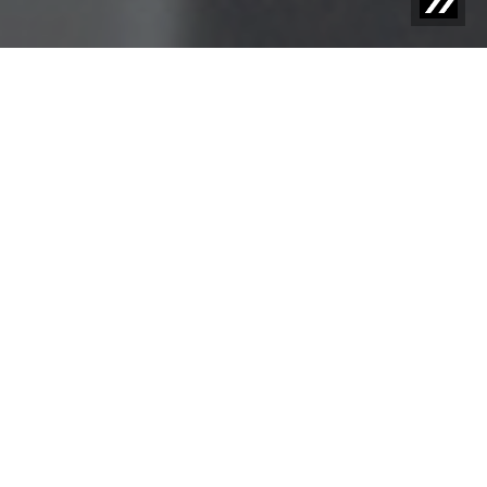
Blog | Entrada de blog |
Evaluación del rendimiento de
detectores de cuerpos extraños según estándares BRC
Compendio de Detección de Cuerpos Extraños - PARTE
4
Para garantizar que los detectores de cuerpos extraños
operen dentro de los estándares de sensibilidad, es
necesario realizar pruebas regulares (pruebas de
verificación). Se debe comprobar que los cuerpos
extraños se detecten de manera confiable y que, en
caso de un producto contaminado, se activen los
mecanismos de expulsión o los dispositivos de
señalización y alerta.