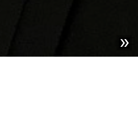
Blog | Case Study |
Zuiver recyclaat is cruciaal voor
winstgevend PET-recycling
Met meer dan 100 jaar ervaring zet de Reiling Groep
zich voortdurend in om nieuwe mogelijkheden te
creëren voor de optimale verwerking en benutting van
waardevolle materialen. Reiling draagt bij aan het
behoud van hulpbronnen en aan milieu- en