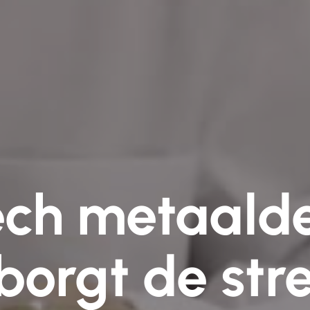
ech metaalde
orgt de str