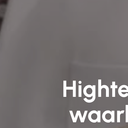
Hight
waarb