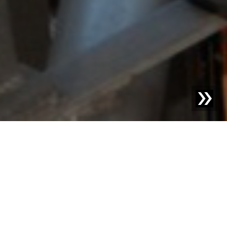
Blog | Casos prácticos |
La seguridad del producto es
de máxima prioridad en la industria láctea
Los inicios de Milchwerke Schwaben se remontan a
tiempos lejanos. Ya en 1922, los productores de leche de
Ulm decidieron unirse en una cooperativa para