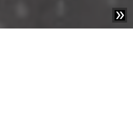
Blog | Entrada de blog |
El Diseño Higiénico y su Papel
en la Gestión Certificada de Seguridad Alimentaria
Al garantizar que sus edificios y máquinas cumplan
con las normativas de diseño higiénico, los fabricantes
de alimentos no solo reducen el riesgo en sus procesos,
sino que también obtienen una serie de beneficios
adicionales. A continuación, los expertos en seguridad
alimentaria de Sesotec analizan la importancia del
diseño higiénico para las instalaciones de
procesamiento de alimentos en relación con la
aprobación regulatoria y los estándares de seguridad