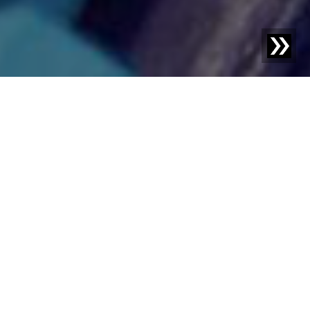
Blog | Blogbericht |
Hoe kunststofverwerkers recyclaat
winstgevend benutten
Er zijn talloze redenen om gerecycled materiaal te
gebruiken en zo de kunststofkringloop te sluiten. Maar
zonder de juiste procestechnologie is dit niet
winstgevend. Welke verontreinigingen een rol spelen bij
gerecycled materiaal en hoe deze kunnen worden
vermeden en geëlimineerd – een uitleg.