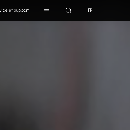
vice et support
FR